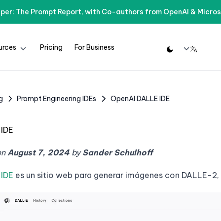
per: The Prompt Report, with Co-authors from OpenAI & Micros
urces
Pricing
For Business
g
Prompt Engineering IDEs
OpenAI DALLE IDE
 IDE
on
August 7, 2024
by
Sander Schulhoff
 IDE
es un sitio web para generar imágenes con DALLE-2,