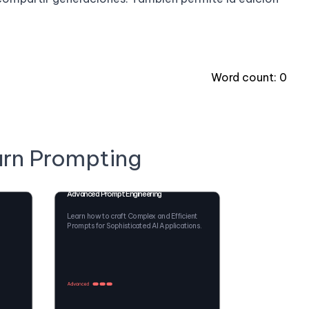
Word count:
0
arn Prompting
Advanced Prompt Engineering
Learn how to craft Complex and Efficient
Prompts for Sophisticated AI Applications.