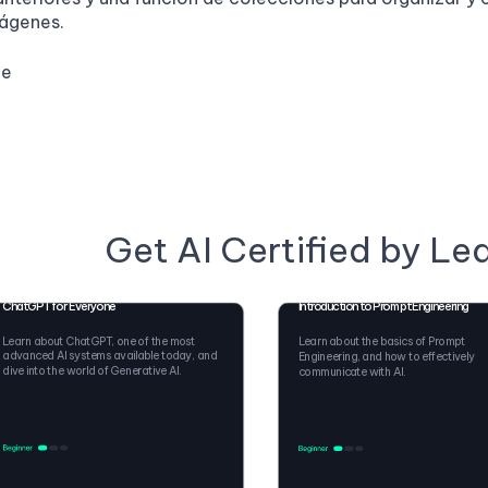
mágenes.
ge
Get AI Certified by Le
ChatGPT for Everyone
Introduction to Prompt Engineering
Learn about ChatGPT, one of the most
Learn about the basics of Prompt
advanced AI systems available today, and
Engineering, and how to effectively
dive into the world of Generative AI.
communicate with AI.