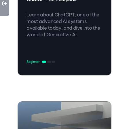
Learn about ChatGPT, one of the
most advanced AI systems
available today, and dive into the
world of Generative AI.