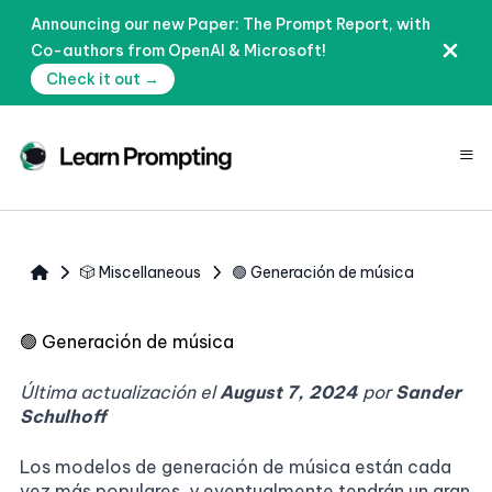
Announcing our new Paper: The Prompt Report, with
Co-authors from OpenAI & Microsoft!
Check it out →
≡
🎲 Miscellaneous
🟢 Generación de música
🟢
Generación de música
Última actualización el
August 7, 2024
por
Sander
Schulhoff
Los modelos de generación de música están cada
vez más populares, y eventualmente tendrán un gran