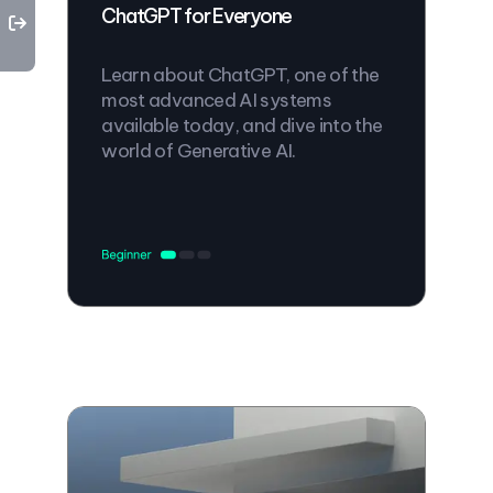
ChatGPT for Everyone
Learn about ChatGPT, one of the
most advanced AI systems
available today, and dive into the
world of Generative AI.