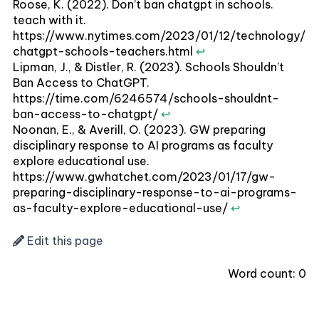
Roose, K. (2022). Don’t ban chatgpt in schools.
teach with it.
https://www.nytimes.com/2023/01/12/technology/
chatgpt-schools-teachers.html
↩
Lipman, J., & Distler, R. (2023). Schools Shouldn’t
Ban Access to ChatGPT.
https://time.com/6246574/schools-shouldnt-
ban-access-to-chatgpt/
↩
Noonan, E., & Averill, O. (2023). GW preparing
disciplinary response to AI programs as faculty
explore educational use.
https://www.gwhatchet.com/2023/01/17/gw-
preparing-disciplinary-response-to-ai-programs-
as-faculty-explore-educational-use/
↩
Edit this page
Word count:
0