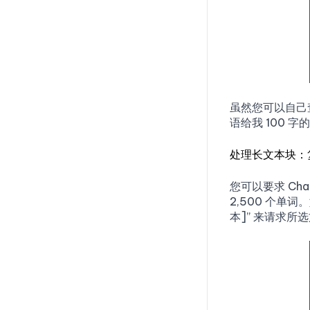
Method
Attack
🟢 Sandwich Defense
PromptChainer
🟢 开始你的旅程
🟢 Virtualization
🟢 XML Tagging
Prompts.ai
🟢 Indirect Injection
🟢 Separate LLM Evaluation
Snorkel 🚧
🟢 Recursive Injection
🟢 Other Approaches
Human Loop
🟢 Code Injection
虽然您可以自己查
语给我 100 字
Spellbook 🚧
Kolla Prompt 🚧
处理长文本块：
Lang Chain
您可以要求 Ch
OpenPrompt
2,500 个单
本]” 来请求所
OpenAI DALLE IDE
Dream Studio
Patience
Promptmetheus