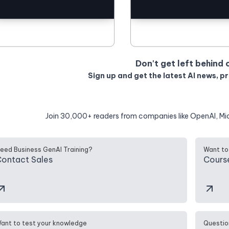
Don't get left behind 
Sign up and get the latest AI news, p
Join 30,000+ readers from companies like OpenAI, Mi
eed Business GenAI Training?
Want to
ontact Sales
Cours
ant to test your knowledge
Questio