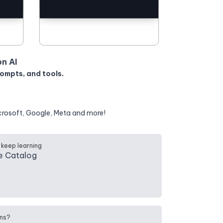
on AI
rompts, and tools.
crosoft, Google, Meta and more!
 keep learning
e Catalog
ns?