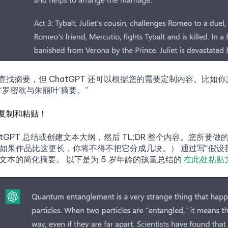
找摘要，但 ChatGPT 还可以根据您的需要定制内容。比如你真
的‘罗密欧与朱丽叶’摘要。”
复制和粘贴！
atGPT 总结或创建文本大纲，然后 TL;DR 整个内容。您
词。如果作品比这更长，你将不得不把它分成几块。） 通过写“假设
选文本的简化摘要。 以下是为 5 岁年龄的孩童总结的
在此处粘贴