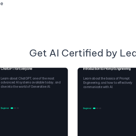
ge
Get AI Certified by Le
ChatGPT for Everyone
Introduction to Prompt Engineering
Learn about ChatGPT, one of the most
Learn about the basics of Prompt
advanced AI systems available today, and
Engineering, and how to effectively
dive into the world of Generative AI.
communicate with AI.