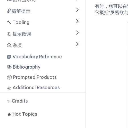
🟢 用GPT-3构建ChatGPT
🟦 具有推理和行动能力的LLMs
🟢 多范例提示
🟦 代码辅助
有时，您可以在无
🟦 最少到最多提示过程
🟢 提示去偏差
🔓 破解提示
🟢 聊天机器人 + 知识库
🟢 介绍
🟦 代码推理
它概括“罗密欧与
🟢 组合提示
🟦 Digital Marketing
🟦 Dealing With Long Form
🟦 提示多样性
🟢 样式修饰符
🔨 Tooling
🟢 Introduction
Content
🟢 规范化提示
🟢 Emoji
🟦 Prompt Ensembling
🟢 质量增强器
🟢 提示注入
💪 提示微调
🟦 Revisiting Roles
Prompt Engineering Tools
🟢 聊天机器人基础
🟢 处理合同
🟦 大语言模型自我评估
🟢 重复
🟢 提示泄漏
Prompt Engineering IDEs
🟢 提示的关键要素
🎲 杂项
🟢 更多关于提示过程
软提示
🟢 合同
校准大语言模型
🟢 加权
🟢 越狱
🟢 Giving Instructions
可解释的软提示
🟢 Introduction
📙 Vocabulary Reference
🟢 不同的书写风格
🟢 检测的欺骗
🟦 Math
🟢 修复变形生成
🟢 防御措施
🟢 大语言模型（LLMs）中的隐
GPT-3 Playground
📚 Bibliography
🟢 总结文本
🟢 检测AI生成的文本
患
🟢 Shot type
🟢 Offensive Measures
🟢 Introduction
Dust
📦 Prompted Products
🟢 电子邮件的 Zapier
🟢 音乐生成
🟢 Priming Chatbots
🟢 Midjourney
🟢 Filtering
🟢 Introduction
Soaked
🛸 Additional Resources
🟢 OpenAI Playground
🟢 资源
🟢 Instruction Defense
🟢 Obfuscation/Token
Everyprompt
✨ Credits
🟢 LLM Settings
Smuggling
🟢 Post-Prompting
Prompt IDE
🟢 理解人工智能思维
🟢 Payload Splitting
🔥 Hot Topics
🟢 Random Sequence
PromptTools
Enclosure
🟢 The Learn Prompting
🟢 Defined Dictionary
PromptSource