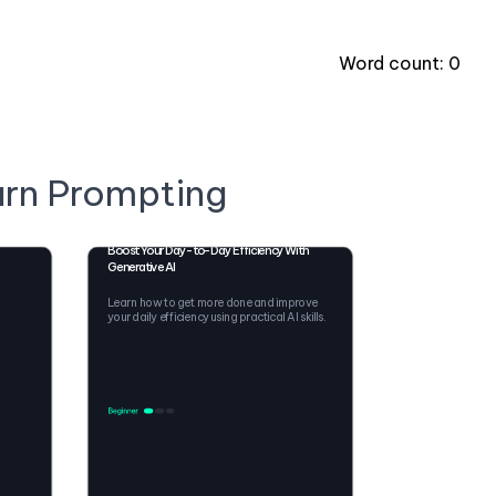
Word count:
0
arn Prompting
Boost Your Day-to-Day Efficiency With
Generative AI
Learn how to get more done and improve
your daily efficiency using practical AI skills.