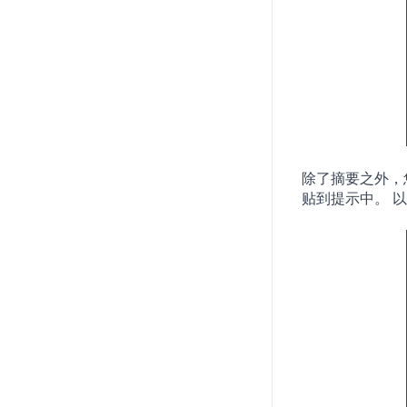
PromptSandbox.io
The Forge AI
AnySolve
Conclusion
除了摘要之外，
贴到提示中。 以