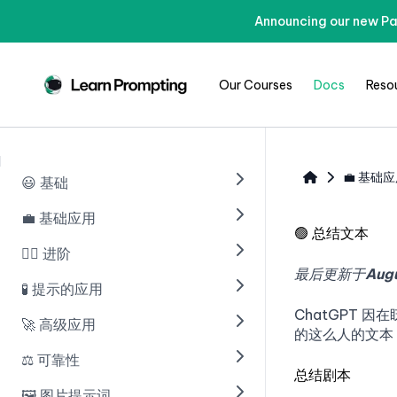
Announcing our new Pa
Our Courses
Docs
Reso
💼 基础
😃 基础
💼 基础应用
🟢 AI 简介
🟢
总结文本
🟢 使用 ChatGPT 进行提示
🧙‍♂️ 进阶
🟢 介绍
最后更新于
Augu
🟢 提示工程
🟢 数据结构化
🧪 提示的应用
🟢 思维链提示过程
🟢 学习提示嵌入
ChatGPT 
🟢 写邮件
🟢 零样本思维链
🚀 高级应用
的这么人的文本，
🟢 多项选择题
🟢 “标准”提示
🟢 博客
🟦 自洽性
⚖️ 可靠性
🟢 解答讨论性问题
🟦 LLMs使用工具
总结剧本
🟢 角色提示
🟢 学习工具
🟦 知识生成
🖼️ 图片提示词
🟢 介绍