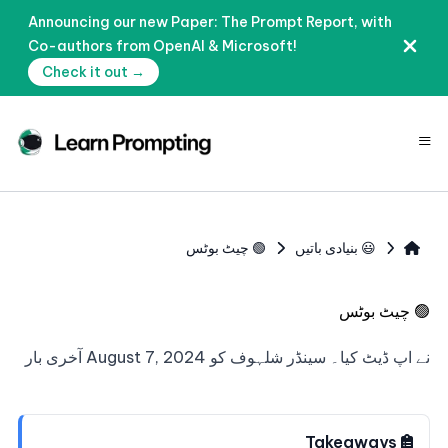
Announcing our new Paper: The Prompt Report, with
Co-authors from OpenAI & Microsoft!
Check it out →
≡
😃 بنیادی باتیں
🟢 چیٹ بوٹس
🟢
چیٹ بوٹس
نے اپ ڈیٹ کیا۔
سینڈر شلہوف
کو
August 7, 2024
آخری بار
Takeaways