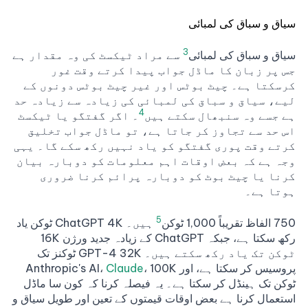
سیاق و سباق کی لمبائی
3
سیاق و سباق کی لمبائی
سے مراد ٹیکسٹ کی وہ مقدار ہے
جس پر زبان کا ماڈل جواب پیدا کرتے وقت غور
کرسکتا ہے۔ چیٹ بوٹس اور غیر چیٹ بوٹس دونوں کے
لیے، سیاق و سباق کی لمبائی کی زیادہ سے زیادہ حد
4
ہے جسے وہ سنبھال سکتے ہیں
۔ اگر گفتگو یا ٹیکسٹ
اس حد سے تجاوز کر جاتا ہے، تو ماڈل جواب تخلیق
کرتے وقت پوری گفتگو کو یاد نہیں رکھ سکے گا۔ یہی
وجہ ہے کہ بعض اوقات اہم معلومات کو دوبارہ بیان
کرنا یا چیٹ بوٹ کو دوبارہ پرائم کرنا ضروری
ہوتا ہے۔
5
750 الفاظ تقریباً 1,000 ٹوکن
ہیں۔ ChatGPT 4K ٹوکن یاد
رکھ سکتا ہے، جبکہ ChatGPT کے زیادہ جدید ورژن 16K
ٹوکن تک یاد رکھ سکتے ہیں۔ GPT-4 32K ٹوکنز تک
پروسیس کر سکتا ہے، اور Anthropic's AI،
، 100K
Claude
ٹوکن تک ہینڈل کر سکتا ہے۔ یہ فیصلہ کرنا کہ کون سا ماڈل
استعمال کرنا ہے بعض اوقات قیمتوں کے تعین اور طویل سیاق و