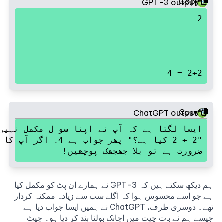
Copy
GPT-3 output
2
2+2 = 4
Copy
ChatGPT output
ضرورت ہے تو بلا جھجھک پوچھیں!
ہم دیکھ سکتے ہیں کہ GPT-3 نے ہمارے ان پٹ کو مکمل کیا
ہے جو اسے محسوس ہوا کہ اگلے سب سے زیادہ ممکنہ کردار
تھے۔ دوسری طرف، ChatGPT نے ہمیں ایسا جواب دیا ہے
جیسے ہم نے بات چیت میں اچانک بولنا بند کر دیا ہو۔ چیٹ