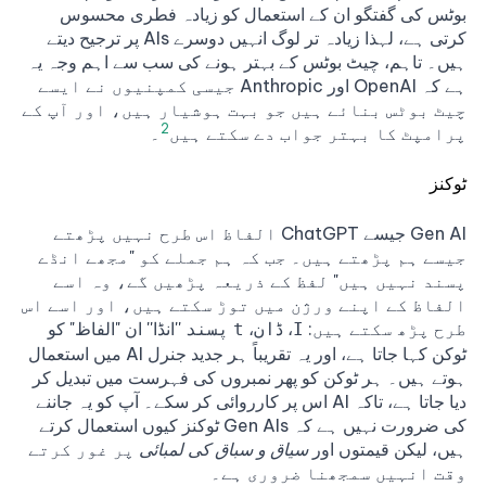
بوٹس کی گفتگو ان کے استعمال کو زیادہ فطری محسوس
کرتی ہے، لہذا زیادہ تر لوگ انہیں دوسرے AIs پر ترجیح دیتے
ہیں۔ تاہم، چیٹ بوٹس کے بہتر ہونے کی سب سے اہم وجہ یہ
ہے کہ OpenAI اور Anthropic جیسی کمپنیوں نے ایسے
چیٹ بوٹس بنائے ہیں جو بہت ہوشیار ہیں، اور آپ کے
2
پرامپٹ کا بہتر جواب دے سکتے ہیں
۔
ٹوکنز
Gen AI جیسے ChatGPT الفاظ اس طرح نہیں پڑھتے
جیسے ہم پڑھتے ہیں۔ جب کہ ہم جملے کو "مجھے انڈے
پسند نہیں ہیں" لفظ کے ذریعہ پڑھیں گے، وہ اسے
الفاظ کے اپنے ورژن میں توڑ سکتے ہیں، اور اسے اس
طرح پڑھ سکتے ہیں:
،
،
''انڈا'' ان "الفاظ" کو
I
ڈان
t
پسند
ٹوکن کہا جاتا ہے، اور یہ تقریباً ہر جدید جنرل AI میں استعمال
ہوتے ہیں۔ ہر ٹوکن کو پھر نمبروں کی فہرست میں تبدیل کر
دیا جاتا ہے، تاکہ AI اس پر کارروائی کر سکے۔ آپ کو یہ جاننے
کی ضرورت نہیں ہے کہ Gen AIs ٹوکنز کیوں استعمال کرتے
ہیں، لیکن قیمتوں اور
سیاق و سباق کی لمبائی
پر غور کرتے
وقت انہیں سمجھنا ضروری ہے۔