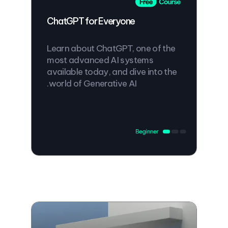
ChatGPT for Everyone
Learn about ChatGPT, one of the
most advanced AI systems
available today, and dive into the
world of Generative AI.