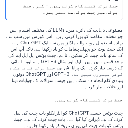
چیٹ بوٹس کیسے کام کرتے ہیں۔ - کیوں چیٹ
بوٹس غیر چیٹ بوٹس سے بہتر ہیں۔
مصنوعی ذہانت کے دائرے میں،
LLM
s کی مختلف اقسام ہیں
جو مختلف مقاصد کو پورا کرتی ہیں۔ اس کورس میں سب سے
زیادہ استعمال ہونے والے ماڈلز میں سے ایک ChatGPT ہے،
ایک چیٹ بوٹ جو پچھلے پیغامات کو یاد رکھتا ہے، تاکہ آپ اس
کے ساتھ بات چیت کر سکیں۔ تاہم، چیٹ بوٹس ایل ایل ایم کی
واحد قسم نہیں ہیں۔ ایک اور مثال GPT-3 ہے، اوپن اے آئی
کے ذریعہ تیار کردہ ایک پرانا AI، جو چیٹ بوٹس کے برعکس،
کوئی میموری نہیں ہے۔ GPT-3 اور ChatGPT دونوں
بنیادی کام انجام دے سکتے ہیں جیسے سوالات کے جوابات دینا
اور خلاصے تیار کرنا۔
چیٹ بوٹس کیسے کام کرتے ہیں۔
چیٹ بوٹس جیسے ChatGPT کو انٹرایکٹو بات چیت کی نقل
کرنے کے لیے ڈیزائن کیا گیا ہے۔ بات چیت کرنے کے لیے، چیٹ
بوٹس کو بات چیت کی پوری تاریخ کو یاد رکھنا چاہیے۔