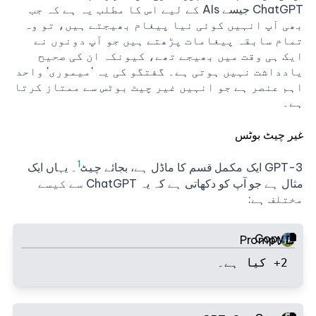
ChatGPT جیسے AIs کے لیے اس کا مطلب یہ ہے کہ جب
بھی آپ انہیں کوئی نیا پیغام بھیجتے ہیں، تو وہ
تمام سابقہ پیغامات پڑھتے ہیں جو آپ دونوں نے
ایک ہی وقت میں بھیجے تھے، کیونکہ ان کی صحیح
یادداشت نہیں ہوتی ہے۔ گفتگو کی یہ 'میموری' واحد
اہم عنصر ہے جو انہیں غیر چیٹ بوٹس سے ممتاز کرتا
ہے۔
غیر چیٹ بوٹس
1
GPT-3 ایک
قسم کا ماڈل ہے، بجائے
۔ یہاں ایک
مکمل
چیٹ
مثال ہے جو آپ کو دکھاتی ہے کہ یہ ChatGPT سے کیسے
مختلف ہے:
Copy
Prompt
2+ کیا ہے۔