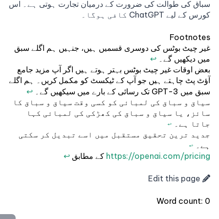
سباق کی طوالت کی ضرورت کے درمیان تجارت ہوتی ہے۔ اس
کورس کے لیے ChatGPT کافی ہوگا۔
Footnotes
غیر چیٹ بوٹس کی دوسری قسمیں ہیں، جنہیں ہم اگلے سبق
میں دیکھیں گے۔
↩
بعض اوقات غیر چیٹ بوٹس بہتر ہوتے ہیں اگر آپ مزید جامع
آؤٹ پٹ چاہتے ہیں جو آپ کے ٹیکسٹ کو
کریں۔ ہم اگلے
مکمل
سبق میں GPT-3 تک رسائی کے بارے میں سیکھیں گے۔
↩
سیاق و سباق کی لمبائی کو کسی وقت سیاق و سباق کا
سائز، یا سیاق و سباق کی کھڑکی کی لمبائی کہا
جاتا ہے۔
↩
جدید ترین تحقیق مستقبل میں اسے تبدیل کر سکتی
ہے۔
↩
https://openai.com/pricing
کے مطابق
↩
Edit this page
Word count:
0